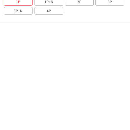
1P
1P+N
2P
3P
3P+N
4P
产品概述
技术参数
产品样本
认证证书
检测报告
概述
DZ47N-63系列小型断路器(以下简称断路器)主要适用于交流
50Hz、额定电压至 400V、额定工作电流至63A的线路中，
用来对建筑物及类似场所电力线路设施和电气设备进行过载