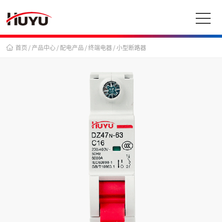
首页
/
产品中心
/
配电产品
/
终端电器
/
小型断路器