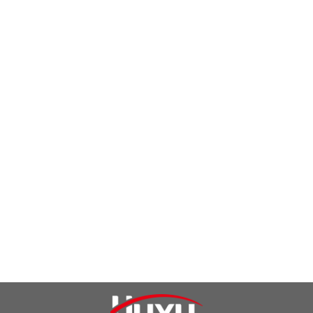
10、断路器在使用和贮存、运输过程中，均不得跌落和受雨
水侵袭。

DZ47N-40 相线+中性线断路
DZ47N，e,k-63(Z) 小型断路