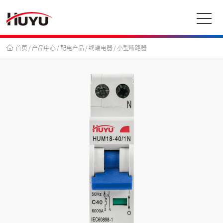
首页
/
产品中心
/
配电产品
/
终端电器
/
小型断路器