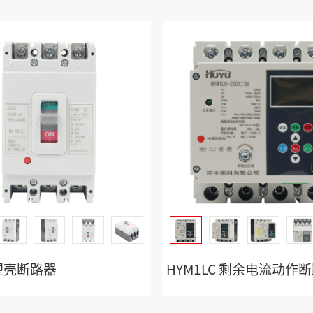
 塑壳断路器
HYM1LC 剩余电流动作