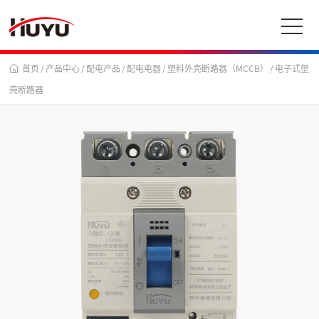
首页
/
产品中心
/
配电产品
/
配电电器
/
塑料外壳断路器（MCCB）
/
电子式塑
壳断路器